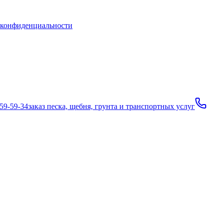
 конфиденциальности
659-59-34
заказ песка, щебня, грунта и транспортных услуг