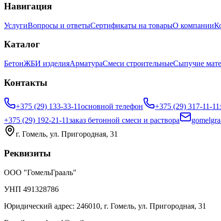
Навигация
Услуги
Вопросы и ответы
Сертификаты на товары
О компании
К
Каталог
Бетон
ЖБИ изделия
Арматура
Смеси строительные
Сыпучие мат
Контакты
+375 (29) 133-33-11
основной телефон
+375 (29) 317-11-11
+375 (29) 192-21-11
заказ бетонной смеси и раствора
gomelgra
г. Гомель, ул. Пригородная, 31
Реквизиты
ООО "ГомельГрааль"
УНП 491328786
Юридический адрес: 246010, г. Гомель, ул. Пригородная, 31