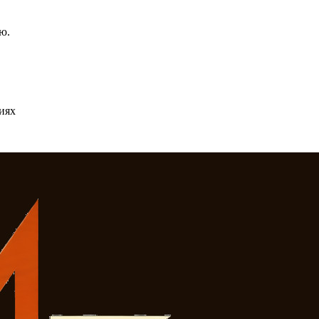
ю.
иях