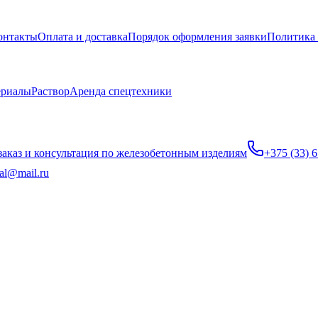
онтакты
Оплата и доставка
Порядок оформления заявки
Политика
ериалы
Раствор
Аренда спецтехники
заказ и консультация по железобетонным изделиям
+375 (33) 
al@mail.ru