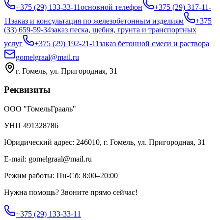
+375 (29) 133-33-11
основной телефон
+375 (29) 317-11-
11
заказ и консультация по железобетонным изделиям
+375
(33) 659-59-34
заказ песка, щебня, грунта и транспортных
услуг
+375 (29) 192-21-11
заказ бетонной смеси и раствора
gomelgraal@mail.ru
г. Гомель, ул. Пригородная, 31
Реквизиты
ООО "ГомельГрааль"
УНП 491328786
Юридический адрес: 246010, г. Гомель, ул. Пригородная, 31
E-mail: gomelgraal@mail.ru
Режим работы:
Пн-Сб: 8:00–20:00
Нужна помощь? Звоните прямо сейчас!
+375 (29) 133-33-11